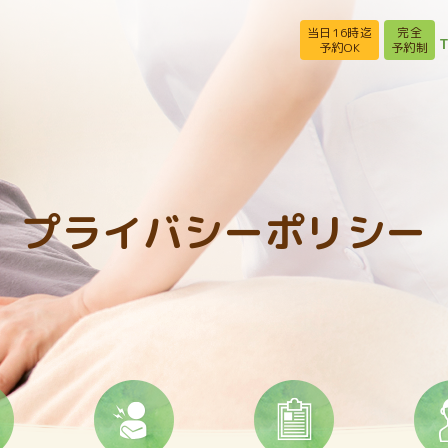
当日16時迄
完全
T
予約OK
予約制
プライバシーポリシー