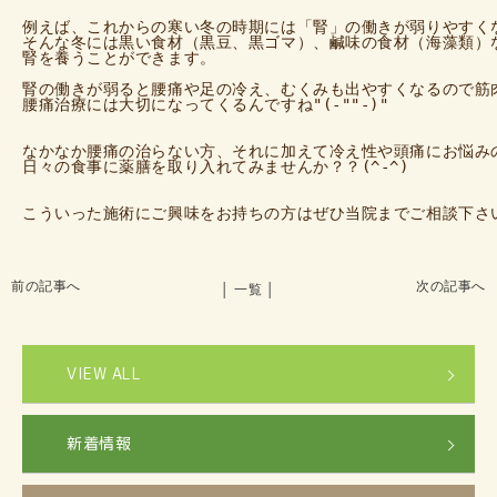
例えば、これからの寒い冬の時期には「腎」の働きが弱りやすくな
そんな冬には黒い食材（黒豆、黒ゴマ）、鹹味の食材（海藻類）な
腎を養うことができます。

腎の働きが弱ると腰痛や足の冷え、むくみも出やすくなるので筋肉
腰痛治療には大切になってくるんですね"(-""-)"

なかなか腰痛の治らない方、それに加えて冷え性や頭痛にお悩みの
日々の食事に薬膳を取り入れてみませんか？？(^-^)

こういった施術にご興味をお持ちの方はぜひ当院までご相談下さ
前の記事へ
次の記事へ
│ 一覧 │
VIEW ALL
新着情報