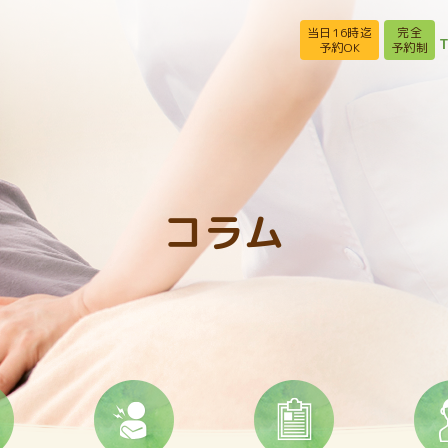
当日16時迄
完全
T
予約OK
予約制
コラム