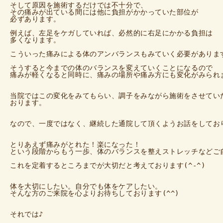
そして原因を施術するだけでは不十分で、

その痛みが出ている間には他に負担がかかっていた部位が

必ずあります。

例えば、左足をケガしていれば、必然的に右足にかかる負担は

多くなります。

こういった痛みによる体のアンバランスもみていく必要があります
そうすると今までの体のバランスを変えていくことになるので

痛みが軽くなると同時に、痛みの場所や痛み方にも変化がみられま
当院ではこの変化をみてもらい、調子をみながら施術をさせていた
おります。

なので、一度ではなく、継続した通院して頂くようお話をしており
とりあえず痛みがとれた！楽になった！

という段階からもう一歩、体のバランスを整えストレッチなどご自
これを定着するところまでが大切だと考えております(^-^)

体を大切にしたい。自分でも体をケアしたい。

そんな方のご来院を心よりお待ちしております(^^)

それでは♪