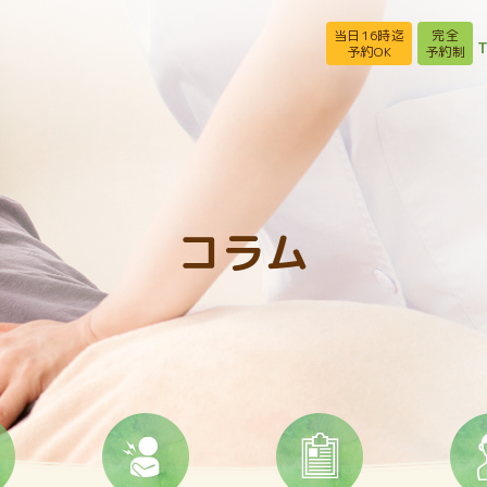
当日16時迄
完全
T
予約OK
予約制
コラム