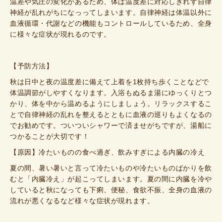
温差や気圧の変化があるため、体は温度差に対応しきれず自律
神経が乱れがちになっってしまいます。自律神経は体温以外に
血液循環・代謝などの機能もコントロールしているため、全身
に様々な症状が現れるのです。
【予防方法】
秋は日中と夜の温度差に備えて上着を1枚持ち歩くことなどで
体温調節がしやすくなります。入浴もぬるま湯にゆっくりとつ
かり、体を中から温めるようにしましょう。リラックスするこ
とで自律神経の乱れを整えるとともに血液の巡りもよくなるの
でお勧めです。ついついシャワーで済ませがちですが、
湯船に
つかることが大切です！
【原因】
冷たいものの食べ過ぎ、飲みすぎによる内臓の冷え
夏の間、暑い暑いと言って冷たいものや冷たいものばかりを飲
むと「内臓冷え」が起こってしまいます。夏の間に内臓を冷や
していると秋になっても下痢、便秘、食欲不振、全身の血液の
流れが悪くなるなど様々な症状が現れます。