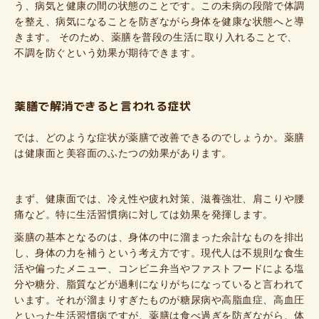
う、病気と健康の間の状態のことです。この未病の段階で体調
を整え、病気になることを防ぎながら身体を健康な状態へと導
きます。 そのため、薬膳を普段の生活に取り入れることで、
不調を防ぐという効果が期待できます。
薬膳で解消できると言われる症状
では、どのような症状が薬膳で改善できるのでしょうか。薬膳
は健康面と美容面のふたつの効果があります。
まず、健康面では、冷え性や疲れ対策、滋養強壮、肩こりや腰
痛など。特に生活習慣病に対しては効果を発揮します。
薬膳の基本となるのは、身体の中に溜まった余計なものを排出
し、身体の力を補うという考え方です。現代人は不規則な食生
活や偏ったメニュー、コンビニ弁当やファストフードによる塩
分や糖分、脂質などが過剰になりがちになっていると言われて
います。それが溜まりすぎたものが糖尿病や高脂血症、高血圧
といった生活習慣病ですが、薬膳は食べ過ぎを防ぎながら、体