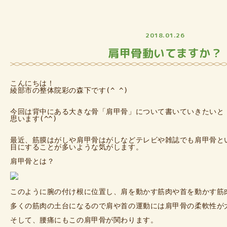
2018.01.26
肩甲骨動いてますか？
こんにちは！

綾部市の整体院彩の森下です(^ ^)

今回は背中にある大きな骨「肩甲骨」について書いていきたいと

思います(^^)

最近、筋膜はがしや肩甲骨はがしなどテレビや雑誌でも肩甲骨とい
目にすることが多いような気がします。

肩甲骨とは？

このように腕の付け根に位置し、肩を動かす筋肉や首を動かす筋肉
多くの筋肉の土台になるので肩や首の運動には肩甲骨の柔軟性が大
そして、腰痛にもこの肩甲骨が関わります。
