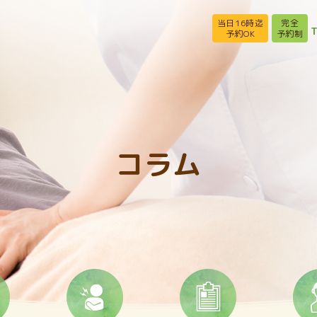
当日16時迄
完全
T
予約OK
予約制
コラム